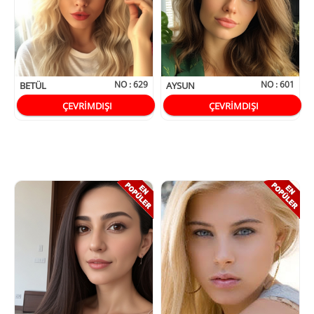
NO :
629
NO :
601
BETÜL
AYSUN
ÇEVRİMDIŞI
ÇEVRİMDIŞI