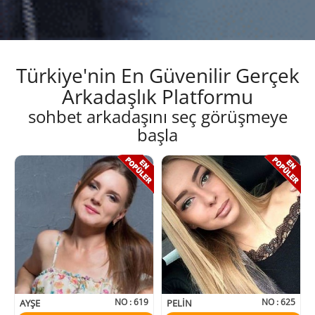
Türkiye'nin En Güvenilir Gerçek
Arkadaşlık Platformu
sohbet arkadaşını seç görüşmeye
başla
NO :
619
NO :
625
AYŞE
PELIN