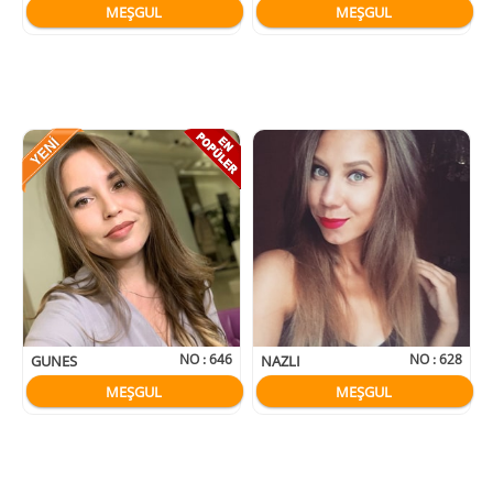
MEŞGUL
MEŞGUL
NO :
646
NO :
628
GUNES
NAZLI
MEŞGUL
MEŞGUL