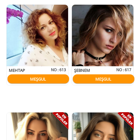
NO :
613
NO :
617
MEHTAP
ŞEBNEM
MEŞGUL
MEŞGUL