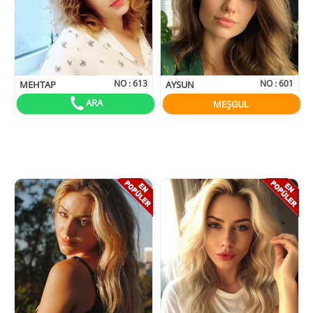
NO :
613
NO :
601
MEHTAP
AYSUN
ARA
MEŞGUL