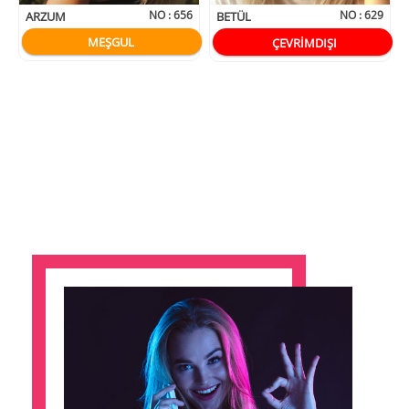
NO :
656
NO :
629
ARZUM
BETÜL
MEŞGUL
ÇEVRİMDIŞI