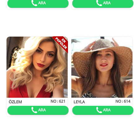
ARA
ARA
NO :
621
NO :
614
ÖZLEM
LEYLA
ARA
ARA