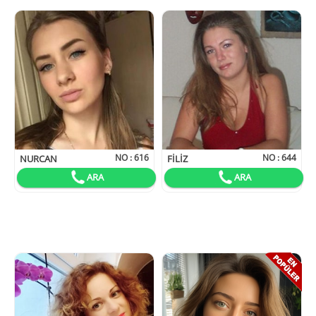
NO :
616
NO :
644
NURCAN
FILIZ
ARA
ARA