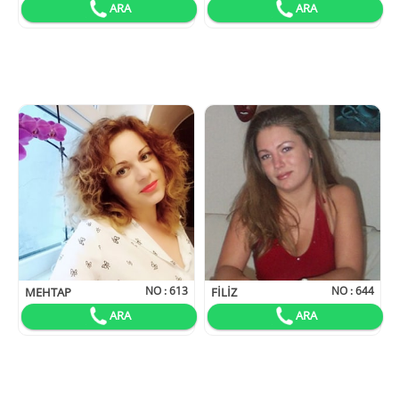
ARA
ARA
NO :
613
NO :
644
MEHTAP
FILIZ
ARA
ARA