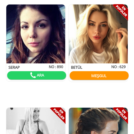
NO :
890
NO :
629
SERAP
BETÜL
ARA
MEŞGUL