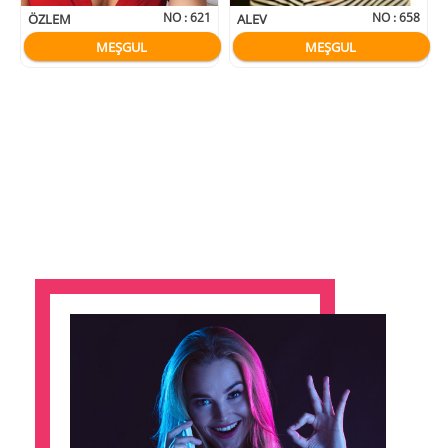
NO :
621
NO :
658
ÖZLEM
ALEV
MEŞGUL
MEŞGUL