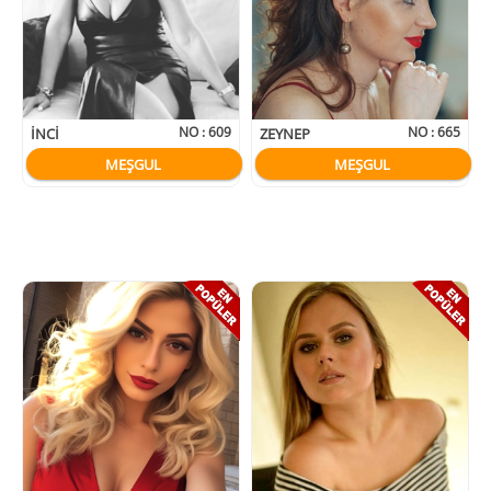
NO :
609
NO :
665
INCI
ZEYNEP
MEŞGUL
MEŞGUL