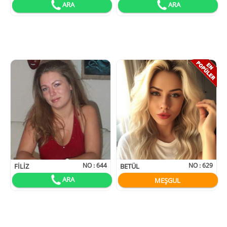
ARA
ARA
NO :
644
NO :
629
FILIZ
BETÜL
ARA
MEŞGUL