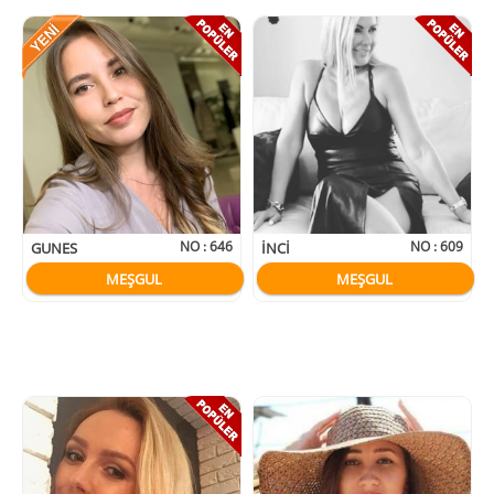
NO :
646
NO :
609
GUNES
INCI
MEŞGUL
MEŞGUL